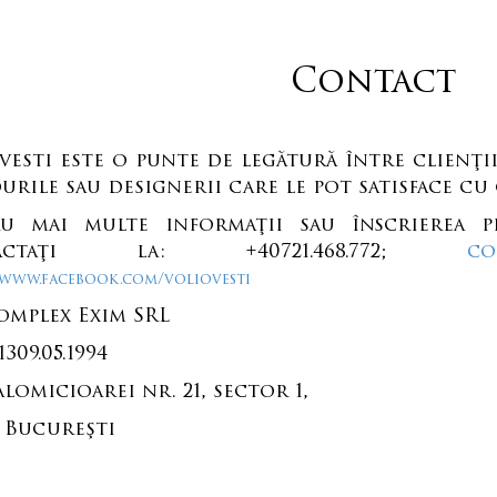
Contact
vesti este o punte de legătură între clienţi
urile sau designerii care le pot satisface cu
ru mai multe informaţii sau înscrierea 
tactaţi la: +40721.468.772;
co
/www.facebook.com/voliovesti
omplex Exim SRL
1309.05.1994
alomicioarei nr. 21, sector 1,
, Bucureşti