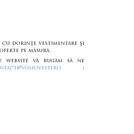
i cu dorinţe vestimentare şi
 oferte pe măsură.
pe website vă rugăm să ne
ntact@voliovesti.ro
;