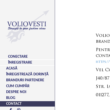
Volio
brand
Pent
con
CONECTARE
https:/
ÎNREGISTRARE
ACASĂ
Vel C
ÎNREGISTREAZĂ DORINȚĂ
J40/87
BRANDURI PARTENERE
CUM CUMPĂR
Str. I
DESPRE NOI
011277
BLOG
CONTACT